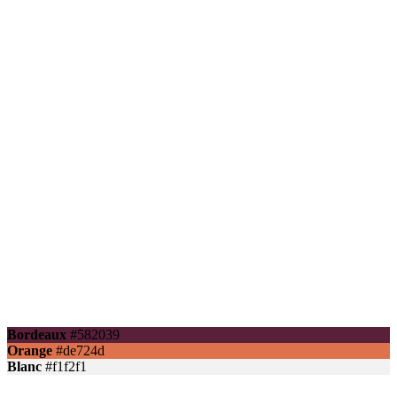
Bordeaux
#582039
Orange
#de724d
Blanc
#f1f2f1