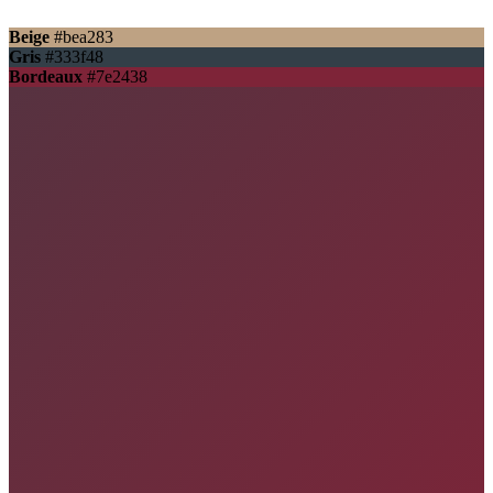
Beige
#bea283
Gris
#333f48
Bordeaux
#7e2438