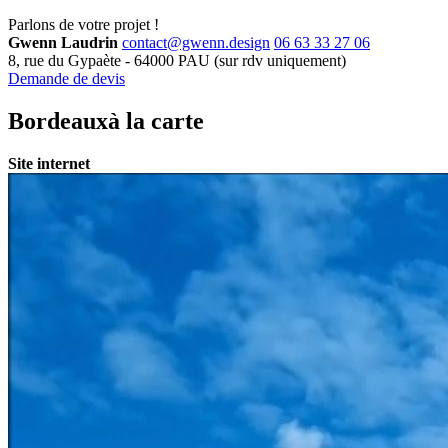
Parlons de
votre projet !
Gwenn Laudrin
contact@gwenn.design
06 63 33 27 06
8, rue du Gypaète
-
64000
PAU
(sur rdv uniquement)
Demande de devis
Bordeaux
à la carte
Site internet